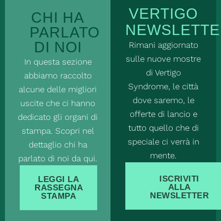
VERTIGO
CHI HA
NEWSLETTE
PARLATO
DI NOI
Rimani aggiornato
sulle nuove mostre
In questa sezione
di Vertigo
abbiamo raccolto
Syndrome, le città
alcune delle migliori
dove saremo, le
uscite che ci hanno
offerte di lancio e
dedicato gli organi di
tutto quello che di
stampa. Scopri nel
speciale ci verrà in
dettaglio chi ha
mente.
parlato di noi da qui.
ISCRIVITI
LEGGI LA
ALLA
RASSEGNA
NEWSLETTER
STAMPA