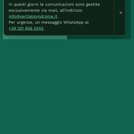
In questi giorni le comunicazioni sono gestite
esclusivamente via mail, all’indirizzo
×
info@vertigosyndrome.it
.
Per urgenze, un messaggio WhatsApp al
+39 351 656 0343
.