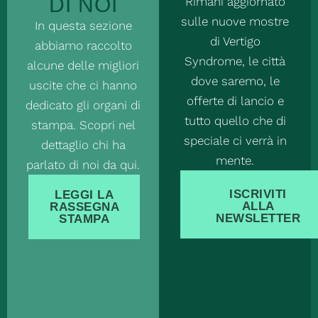
DI NOI
Rimani aggiornato
sulle nuove mostre
In questa sezione
di Vertigo
abbiamo raccolto
Syndrome, le città
alcune delle migliori
dove saremo, le
uscite che ci hanno
offerte di lancio e
dedicato gli organi di
tutto quello che di
stampa. Scopri nel
speciale ci verrà in
dettaglio chi ha
mente.
parlato di noi da qui.
ISCRIVITI
LEGGI LA
ALLA
RASSEGNA
NEWSLETTER
STAMPA