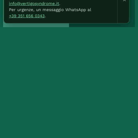
info@vertigosyndrome.it
.
Per urgenze, un messaggio WhatsApp al
+39 351 656 0343
.