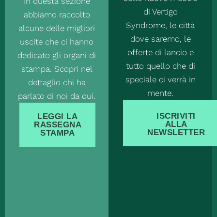
In questa sezione
di Vertigo
abbiamo raccolto
Syndrome, le città
alcune delle migliori
dove saremo, le
uscite che ci hanno
offerte di lancio e
dedicato gli organi di
tutto quello che di
stampa. Scopri nel
speciale ci verrà in
dettaglio chi ha
mente.
parlato di noi da qui.
ISCRIVITI
LEGGI LA
ALLA
RASSEGNA
NEWSLETTER
STAMPA