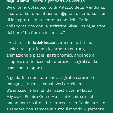
degli Anime
, ideata e prodotta da Vertigo
Syndrome, col supporto di Palazzo della Meridiana,
e curata dal food influencer @pranzoakonoha, star
di instagram e di recente anche della Tv, in
collaborazione con la scrittrice Silvia Casini, autrice
del libro “La Cucina incantata”.
I visitatori di
Itadakimasu
saranno invitati ad
esplorare il profondo legame tra cultura,
animazione e piaceri gastronomici, andando a
scoprire storie nascoste e preziosi segreti della
tradizione nipponica.
A guidarli in questo mondo segreto, saranno i
manga, gli anime, i capolavori del cinema
d’animazione firmati da maestri come Hayao
Miyazaki, Eichiro Oda e Masashi Kishimoto, che
hanno contribuito a far conoscere in Occidente – e
a rendere così famose in tutto il mondo – pietanze