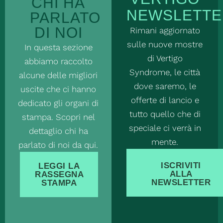
CHI HA
NEWSLETTE
PARLATO
DI NOI
Rimani aggiornato
sulle nuove mostre
In questa sezione
di Vertigo
abbiamo raccolto
Syndrome, le città
alcune delle migliori
dove saremo, le
uscite che ci hanno
offerte di lancio e
dedicato gli organi di
tutto quello che di
stampa. Scopri nel
speciale ci verrà in
dettaglio chi ha
mente.
parlato di noi da qui.
ISCRIVITI
LEGGI LA
ALLA
RASSEGNA
NEWSLETTER
STAMPA